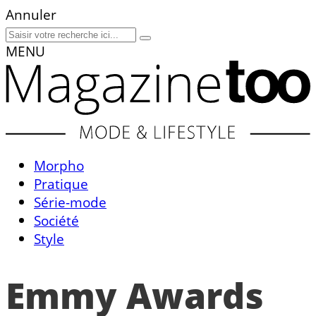
Annuler
MENU
Morpho
Pratique
Série-mode
Société
Style
Emmy Awards