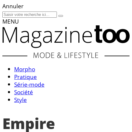
Annuler
MENU
Morpho
Pratique
Série-mode
Société
Style
Empire