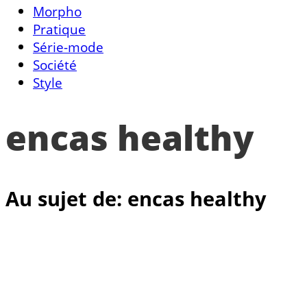
Morpho
Pratique
Série-mode
Société
Style
encas healthy
Au sujet de: encas healthy