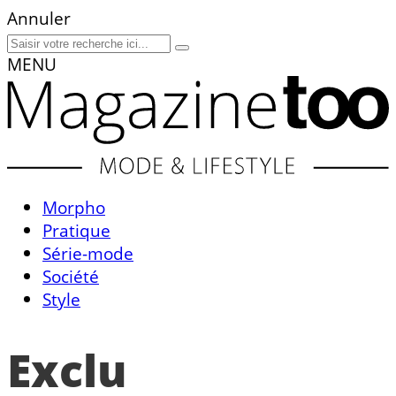
Annuler
MENU
Morpho
Pratique
Série-mode
Société
Style
Exclu