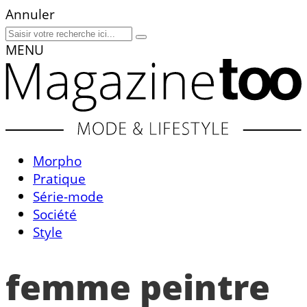
Annuler
MENU
Morpho
Pratique
Série-mode
Société
Style
femme peintre