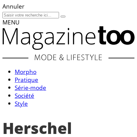
Annuler
MENU
Morpho
Pratique
Série-mode
Société
Style
Herschel