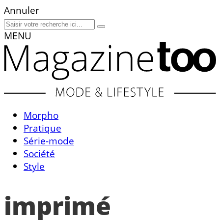
Annuler
MENU
Morpho
Pratique
Série-mode
Société
Style
imprimé