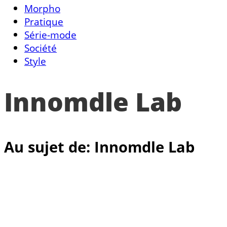
Morpho
Pratique
Série-mode
Société
Style
Innomdle Lab
Au sujet de: Innomdle Lab