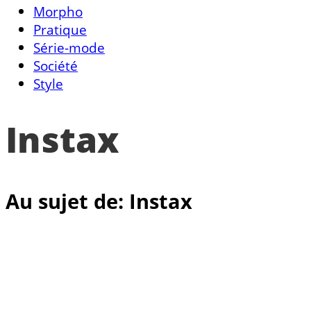
Morpho
Pratique
Série-mode
Société
Style
Instax
Au sujet de: Instax