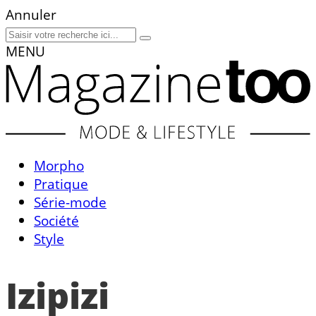
Annuler
MENU
Morpho
Pratique
Série-mode
Société
Style
Izipizi