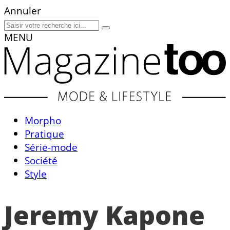
Annuler
MENU
Morpho
Pratique
Série-mode
Société
Style
Jeremy Kapone