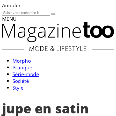
Annuler
MENU
Morpho
Pratique
Série-mode
Société
Style
jupe en satin