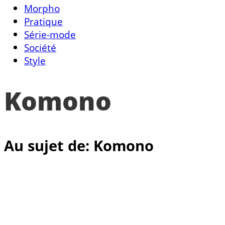
Morpho
Pratique
Série-mode
Société
Style
Komono
Au sujet de: Komono