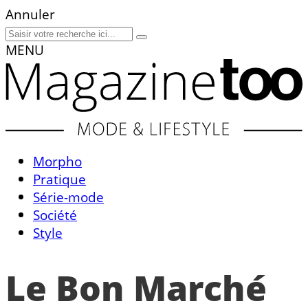
Annuler
MENU
Morpho
Pratique
Série-mode
Société
Style
Le Bon Marché