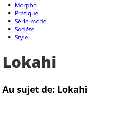
Morpho
Pratique
Série-mode
Société
Style
Lokahi
Au sujet de: Lokahi