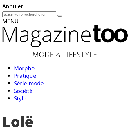
Annuler
MENU
Morpho
Pratique
Série-mode
Société
Style
Lolë