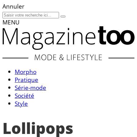
Annuler
MENU
Morpho
Pratique
Série-mode
Société
Style
Lollipops