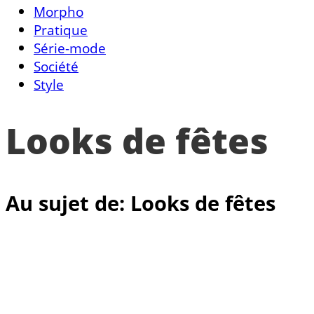
Morpho
Pratique
Série-mode
Société
Style
Looks de fêtes
Au sujet de: Looks de fêtes