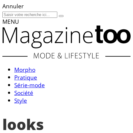
Annuler
MENU
Morpho
Pratique
Série-mode
Société
Style
looks