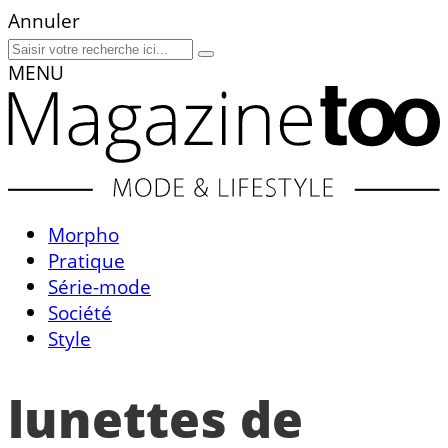
Annuler
MENU
Morpho
Pratique
Série-mode
Société
Style
lunettes de