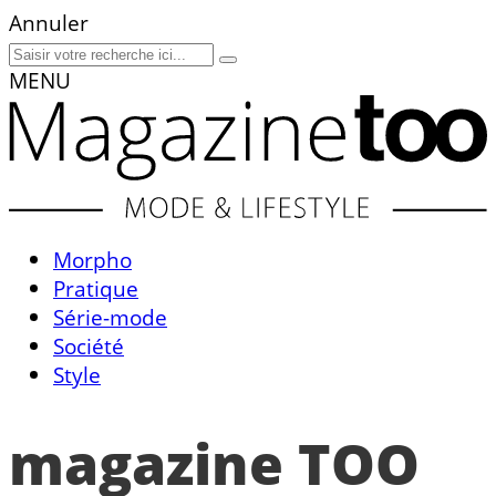
Annuler
MENU
Morpho
Pratique
Série-mode
Société
Style
magazine TOO