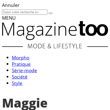
Annuler
MENU
Morpho
Pratique
Série-mode
Société
Style
Maggie