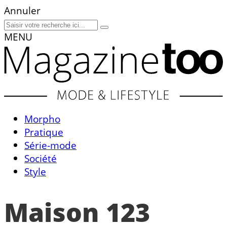
Annuler
MENU
Morpho
Pratique
Série-mode
Société
Style
Maison 123