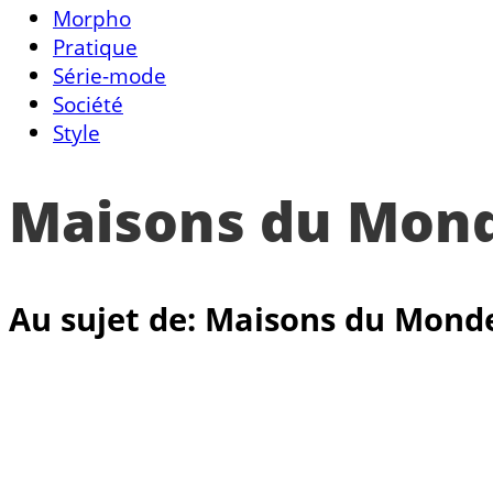
Morpho
Pratique
Série-mode
Société
Style
Maisons du Mon
Au sujet de: Maisons du Mond