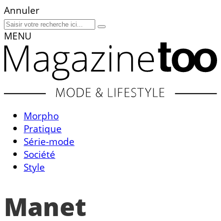
Annuler
MENU
Morpho
Pratique
Série-mode
Société
Style
Manet