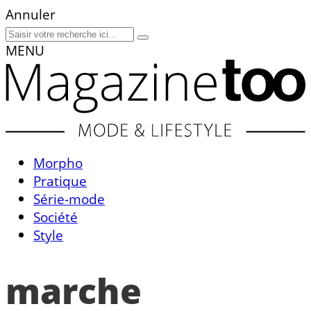
Annuler
MENU
Morpho
Pratique
Série-mode
Société
Style
marche