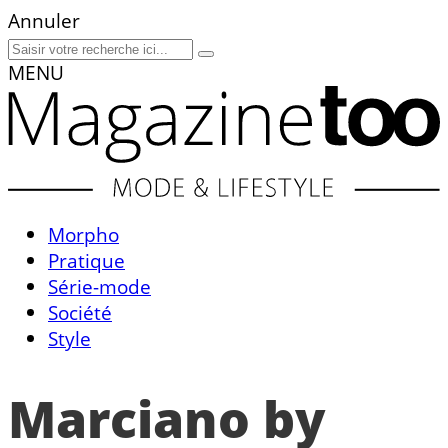
Annuler
MENU
Morpho
Pratique
Série-mode
Société
Style
Marciano by