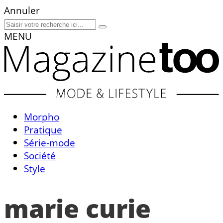
Annuler
MENU
Morpho
Pratique
Série-mode
Société
Style
marie curie