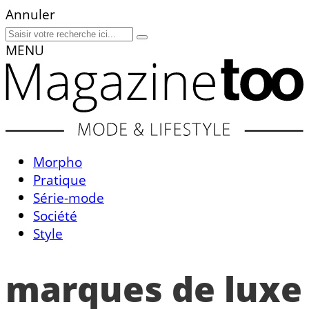
Annuler
MENU
Morpho
Pratique
Série-mode
Société
Style
marques de luxe