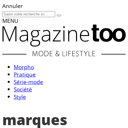
Annuler
MENU
Morpho
Pratique
Série-mode
Société
Style
marques