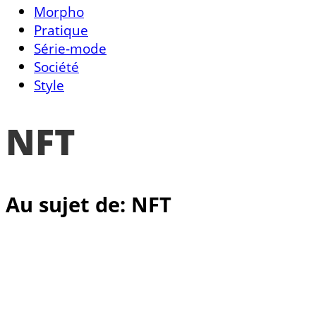
Morpho
Pratique
Série-mode
Société
Style
NFT
Au sujet de: NFT