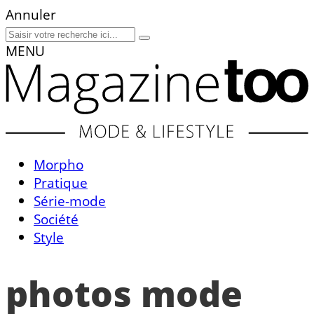
Annuler
MENU
Morpho
Pratique
Série-mode
Société
Style
photos mode