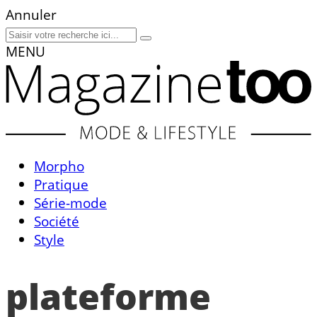
Annuler
MENU
Morpho
Pratique
Série-mode
Société
Style
plateforme