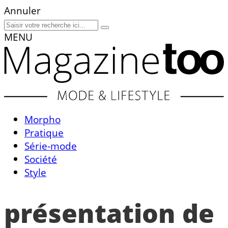
Annuler
MENU
Morpho
Pratique
Série-mode
Société
Style
présentation de