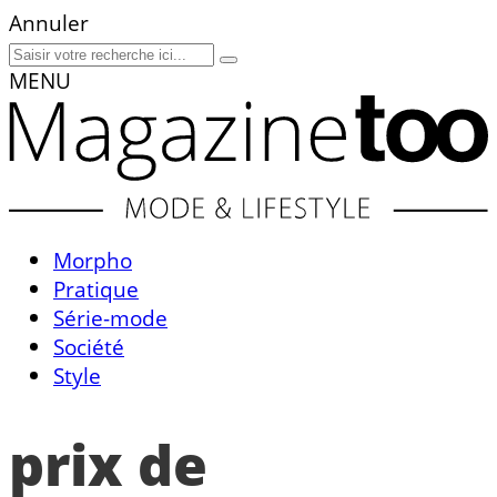
Annuler
MENU
Morpho
Pratique
Série-mode
Société
Style
prix de