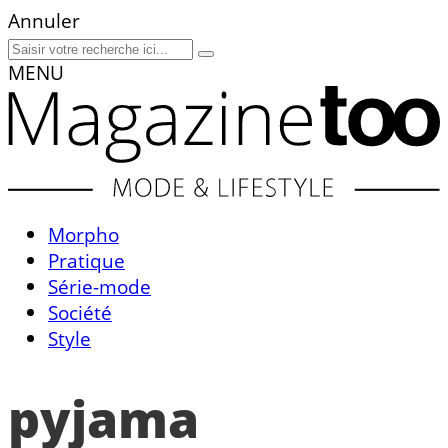
Annuler
MENU
Morpho
Pratique
Série-mode
Société
Style
pyjama