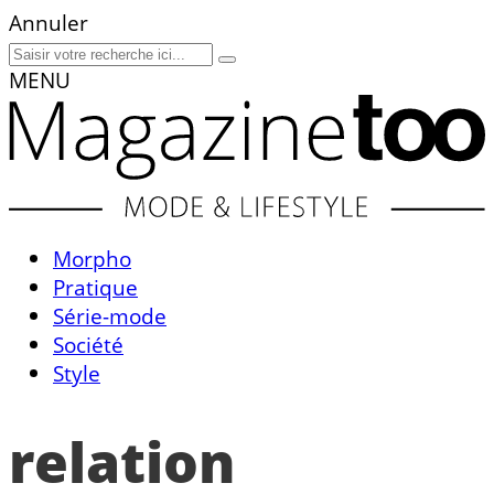
Annuler
MENU
Morpho
Pratique
Série-mode
Société
Style
relation