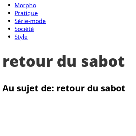
Morpho
Pratique
Série-mode
Société
Style
retour du sabot
Au sujet de: retour du sabot