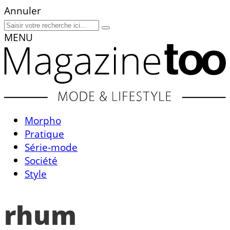
Annuler
MENU
Morpho
Pratique
Série-mode
Société
Style
rhum