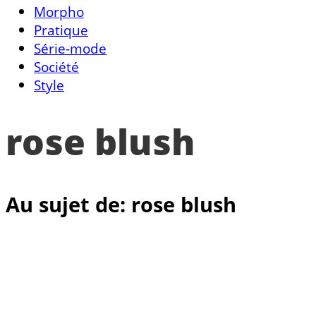
Morpho
Pratique
Série-mode
Société
Style
rose blush
Au sujet de: rose blush