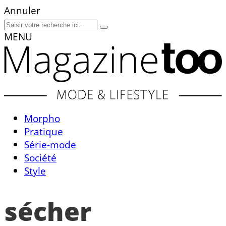
Annuler
MENU
Morpho
Pratique
Série-mode
Société
Style
sécher