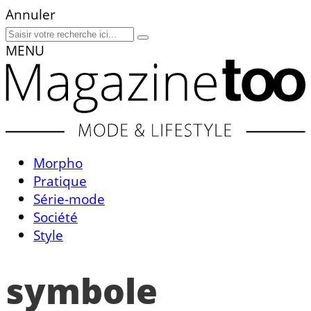
Annuler
MENU
Morpho
Pratique
Série-mode
Société
Style
symbole