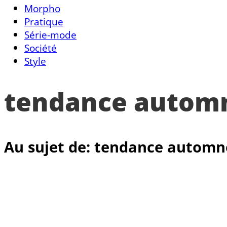
Morpho
Pratique
Série-mode
Société
Style
tendance automn
Au sujet de: tendance automn