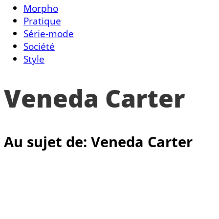
Morpho
Pratique
Série-mode
Société
Style
Veneda Carter
Au sujet de: Veneda Carter