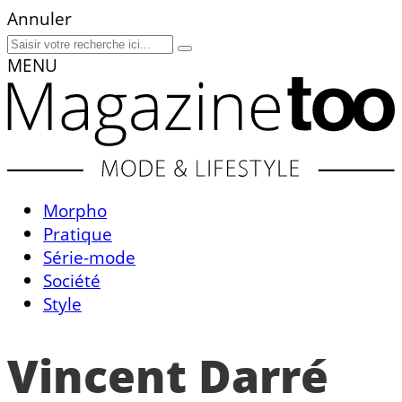
Annuler
MENU
Morpho
Pratique
Série-mode
Société
Style
Vincent Darré