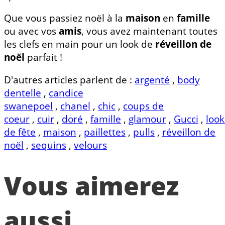
Que vous passiez noël à la
maison
en
famille
ou avec vos
amis
, vous avez maintenant toutes
les clefs en main pour un look de
réveillon de
noël
parfait !
D'autres articles parlent de :
argenté
,
body
dentelle
,
candice
swanepoel
,
chanel
,
chic
,
coups de
coeur
,
cuir
,
doré
,
famille
,
glamour
,
Gucci
,
look
de fête
,
maison
,
paillettes
,
pulls
,
réveillon de
noël
,
sequins
,
velours
Vous aimerez
aussi...