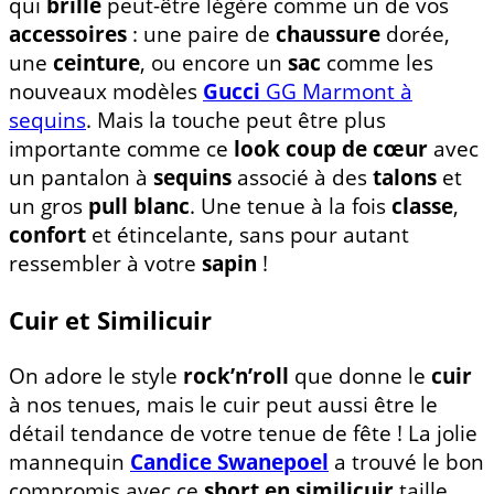
qui
brille
peut-être légère comme un de vos
accessoires
: une paire de
chaussure
dorée,
une
ceinture
, ou encore un
sac
comme les
nouveaux modèles
Gucci
GG Marmont à
sequins
. Mais la touche peut être plus
importante comme ce
look coup de cœur
avec
un pantalon à
sequins
associé à des
talons
et
un gros
pull blanc
. Une tenue à la fois
classe
,
confort
et étincelante, sans pour autant
ressembler à votre
sapin
!
Cuir et Similicuir
On adore le style
rock’n’roll
que donne le
cuir
à nos tenues, mais le cuir peut aussi être le
détail tendance de votre tenue de fête ! La jolie
mannequin
Candice Swanepoel
a trouvé le bon
compromis avec ce
short en similicuir
taille