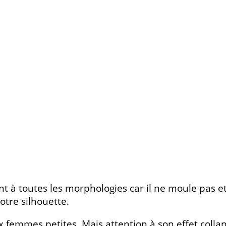
nt à toutes les morphologies car il ne moule pas et
otre silhouette.
ux femmes petites. Mais attention à son effet coll