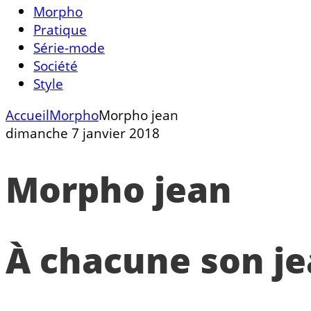
Morpho
Pratique
Série-mode
Société
Style
Accueil
Morpho
Morpho jean
dimanche 7 janvier 2018
Morpho jean
À
chacune son je