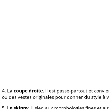
4.
La coupe droite.
Il est passe-partout et convie
ou des vestes originales pour donner du style à v
5.
Le skinny.
Il sied aux morphologies fines et a