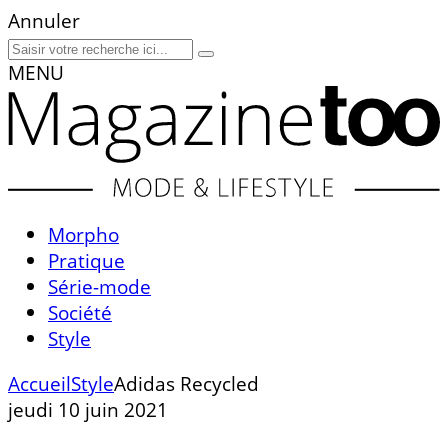
Annuler
MENU
Morpho
Pratique
Série-mode
Société
Style
Accueil
Style
Adidas Recycled
jeudi 10 juin 2021