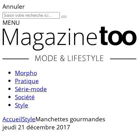
Annuler
MENU
Morpho
Pratique
Série-mode
Société
Style
Accueil
Style
Manchettes gourmandes
jeudi 21 décembre 2017