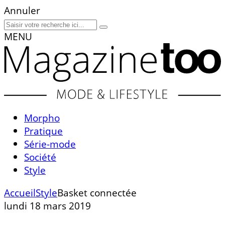
Annuler
MENU
Morpho
Pratique
Série-mode
Société
Style
Accueil
Style
Basket connectée
lundi 18 mars 2019